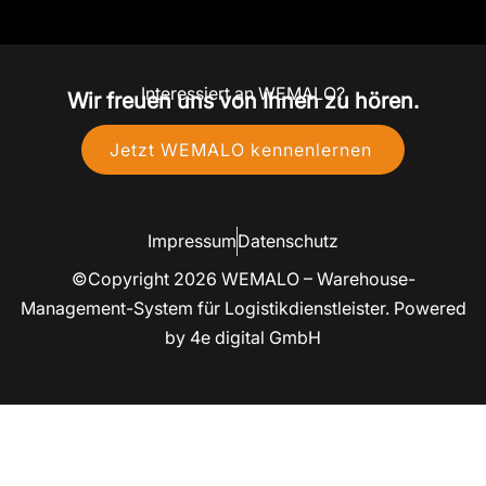
Interessiert an WEMALO?
Wir freuen uns von Ihnen zu hören.
Jetzt WEMALO kennenlernen
Impressum
Datenschutz
©Copyright 2026 WEMALO – Warehouse-
Management-System für Logistikdienstleister. Powered
by 4e digital GmbH