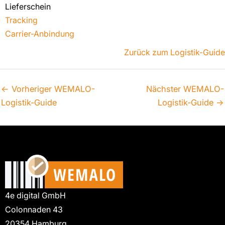
Lieferschein
Tracking
Carrier-Anbindung
Zurück zum Logistik-Guide
←
Vorheriger WEMALO-
Nächster WEMALO-
Logistik-Guide
Logistik-Guide
→
4e digital GmbH
Colonnaden 43
20354 Hamburg