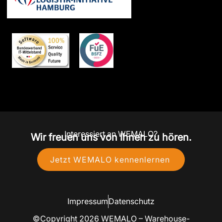
Interessiert an WEMALO?
Wir freuen uns von Ihnen zu hören.
Jetzt WEMALO kennenlernen
Impressum
Datenschutz
©Copyright 2026 WEMALO – Warehouse-