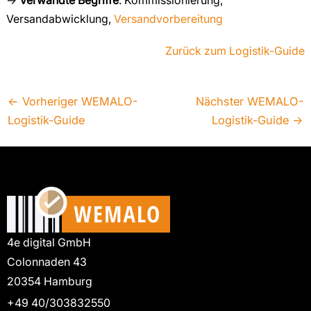
→
Verwandte Begriffe
: Kommissionierung,
Versandabwicklung,
Versandvorbereitung
Zurück zum Logistik-Guide
←
Vorheriger WEMALO-
Nächster WEMALO-
Logistik-Guide
Logistik-Guide
→
4e digital GmbH
Colonnaden 43
20354 Hamburg
+49 40/303832550