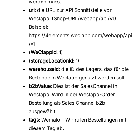
werden muss.
url
: die URL zur API Schnittstelle von
Weclapp. (Shop-URL/webapp/api/v1)
Beispiel:
https://4elements.weclapp.com/webapp/api
/v1
(
WeClappId
: 1)
(
storageLocationId
: 1)
warehouseId
: die ID des Lagers, das für die
Bestände in Weclapp genutzt werden soll.
b2bValue
: Dies ist der SalesChannel in
Weclapp, Wird in der Weclapp-Order
Bestellung als Sales Channel b2b
ausgewählt.
tags
: Wemalo – Wir rufen Bestellungen mit
diesem Tag ab.