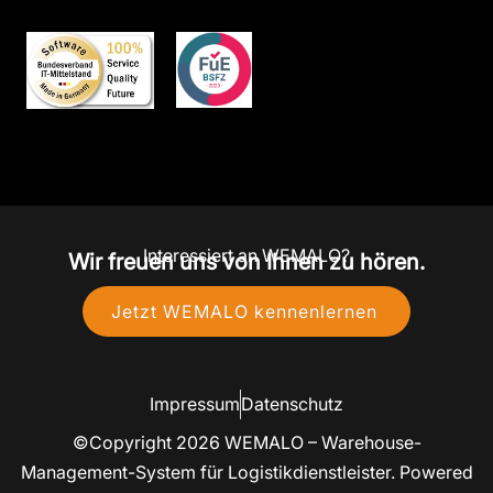
Interessiert an WEMALO?
Wir freuen uns von Ihnen zu hören.
Jetzt WEMALO kennenlernen
Impressum
Datenschutz
©Copyright 2026 WEMALO – Warehouse-
Management-System für Logistikdienstleister. Powered