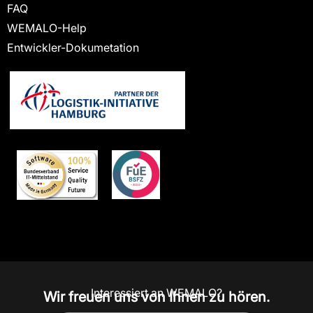
FAQ
WEMALO-Help
Entwickler-Dokumetation
Interessiert an WEMALO?
Wir freuen uns von Ihnen zu hören.