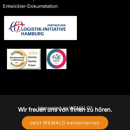
Entwickler-Dokumetation
Interessiert an WEMALO?
Wir freuen uns von Ihnen zu hören.
Jetzt WEMALO kennenlernen