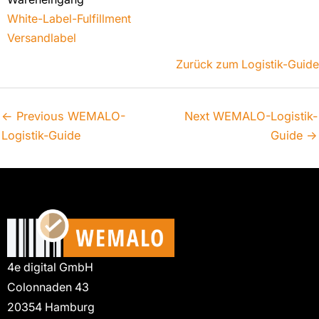
White-Label-Fulfillment
Versandlabel
Zurück zum Logistik-Guide
←
Previous WEMALO-
Next WEMALO-Logistik-
Logistik-Guide
Guide
→
4e digital GmbH
Colonnaden 43
20354 Hamburg