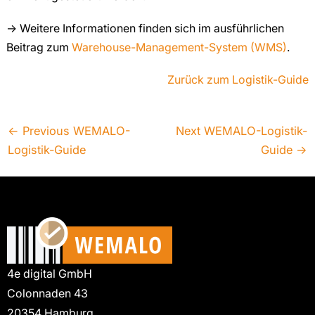
→ Weitere Informationen finden sich im ausführlichen
Beitrag zum
Warehouse-Management-System (WMS)
.
Zurück zum Logistik-Guide
←
Previous WEMALO-
Next WEMALO-Logistik-
Logistik-Guide
Guide
→
4e digital GmbH
Colonnaden 43
20354 Hamburg