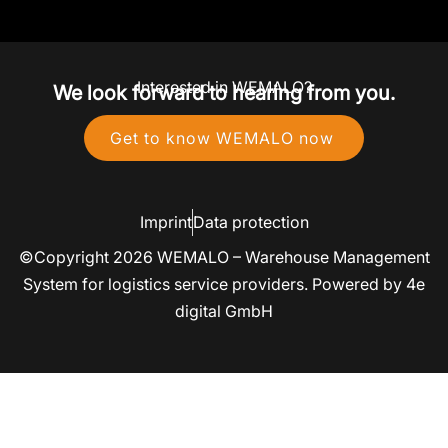
Interested in WEMALO?
We look forward to hearing from you.
Get to know WEMALO now
Imprint
Data protection
©Copyright 2026 WEMALO – Warehouse Management
System for logistics service providers. Powered by 4e
digital GmbH